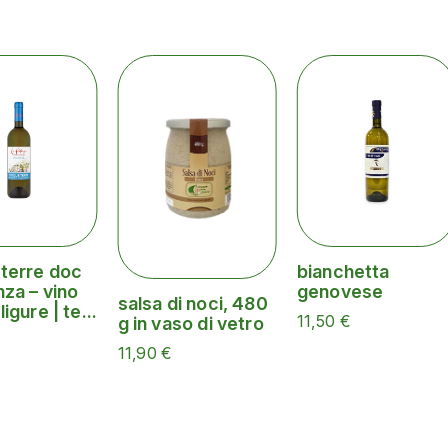
 terre doc
bianchetta
nza – vino
genovese
salsa di noci, 480
igure | te...
11,50 €
g in vaso di vetro
11,90 €